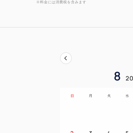
※料金には消費税を含みます
8
20
日
月
火
水