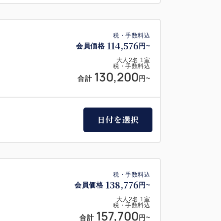
税・手数料込
114,576
会員価格
円~
大人
2
名
1
室
税・手数料込
130,200
合計
円~
日付を選択
税・手数料込
138,776
会員価格
円~
大人
2
名
1
室
税・手数料込
157,700
合計
円~