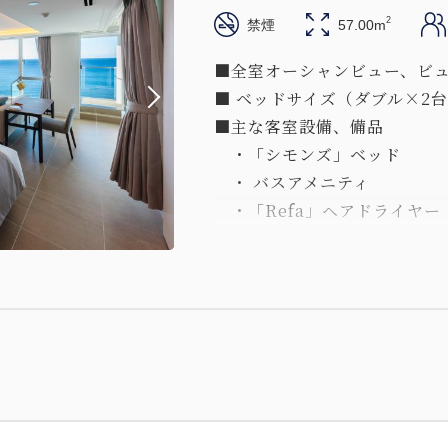
2
禁煙
57.00m
■全室オーシャンビュー、ビ
■ ベッドサイズ（ダブル×2台）
■主な客室設備、備品
・「シモンズ」ベッド
・ バスアメニティ
・「Refa」ヘアドライヤー
・「illy」コーヒーメーカー
・「BOSE」Bluetooth
・今治タオル
・無料ミニバー
・キャスト、ミラーリング機
※画像はイメージとなります