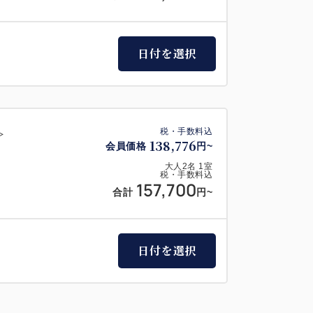
日付を選択
＞
税・手数料込
138,776
会員価格
円~
大人
2
名
1
室
税・手数料込
157,700
合計
円~
日付を選択