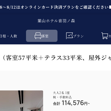
/8～8/12はオンラインカード決済プランをご確認ください
葉山ホテル音羽ノ森
日程・人数
客室
プラン
（客室57平米＋テラス33平米、屋外ジ
大人
2
名
1
室
税・手数料込
114,576
合計
円~