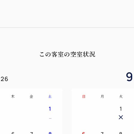
この客室の空室状況
9
26
木
金
土
日
月
火
1
1