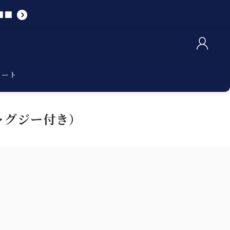
■■
カート
ャグジー付き）