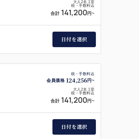
大人
2
名
1
室
税・手数料込
141,200
合計
円~
日付を選択
税・手数料込
124,256
会員価格
円~
大人
2
名
1
室
税・手数料込
141,200
合計
円~
日付を選択