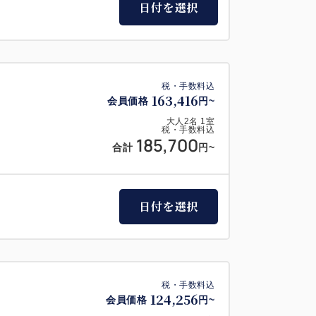
日付を選択
税・手数料込
163,416
会員価格
円~
大人
2
名
1
室
税・手数料込
185,700
合計
円~
日付を選択
税・手数料込
124,256
会員価格
円~