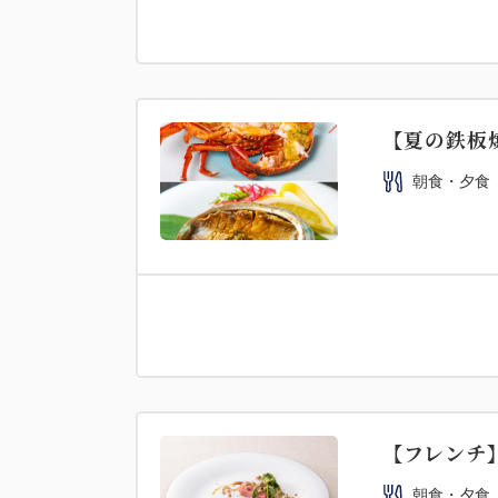
【夏の鉄板焼
朝食・夕食
【フレンチ】
朝食・夕食