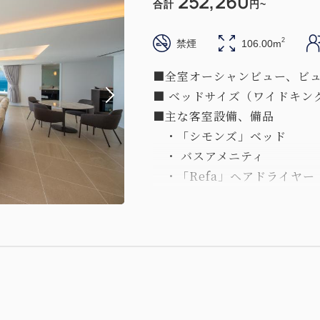
252,260
合計
円~
2
禁煙
106.00m
■全室オーシャンビュー、ビ
■ ベッドサイズ（ワイドキング
■主な客室設備、備品
・「シモンズ」ベッド
・ バスアメニティ
・「Refa」ヘアドライヤー
・「illy」コーヒーメーカー
・「BOSE」Bluetooth
・今治タオル
・無料ミニバー
・キャスト、ミラーリング機
※画像はイメージとなります