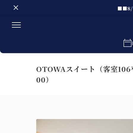
■■8
OTOWAスイート（客室10
00）