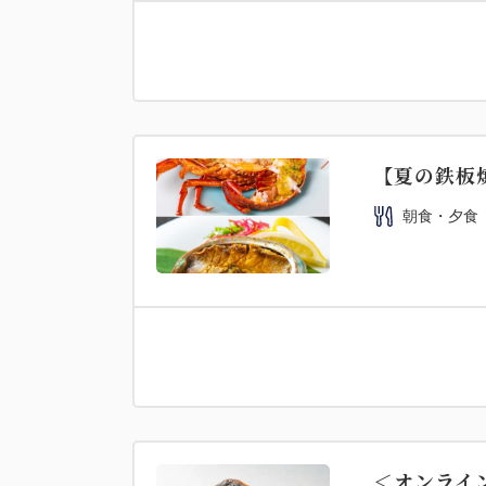
【夏の鉄板焼
朝食・夕食
＜オンライン