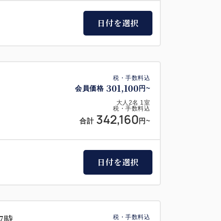
日付を選択
税・手数料込
301,100
会員価格
円~
大人
2
名
1
室
税・手数料込
342,160
合計
円~
日付を選択
7時
税・手数料込