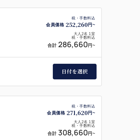
税・手数料込
252,260
会員価格
円~
大人
2
名
1
室
税・手数料込
286,660
合計
円~
日付を選択
税・手数料込
271,620
会員価格
円~
大人
2
名
1
室
税・手数料込
308,660
合計
円~