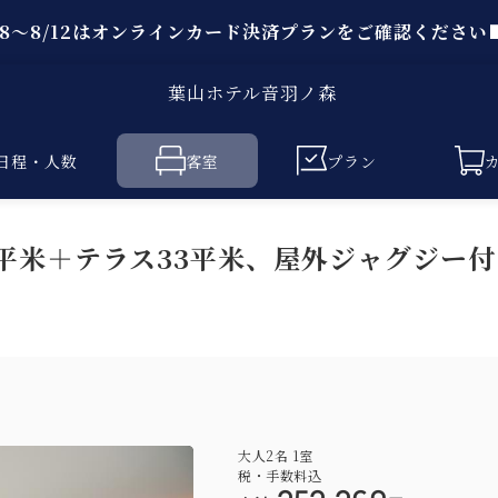
/8～8/12はオンラインカード決済プランをご確認ください
葉山ホテル音羽ノ森
日程・人数
客室
プラン
6平米＋テラス33平米、屋外ジャグジー付
大人
2
名
1
室
税・手数料込