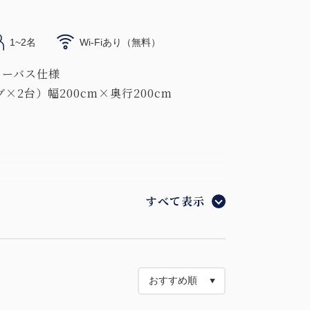
1~2名
Wi-Fiあり（無料）
ューバス仕様
×2台）幅200cm×奥行200cm
すべて表示
スピーカー
能付きテレビ
。