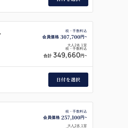
入
税・手数料込
307,700
会員価格
円~
大人
2
名
1
室
税・手数料込
349,660
合計
円~
日付を選択
税・手数料込
257,100
会員価格
円~
大人
2
名
1
室