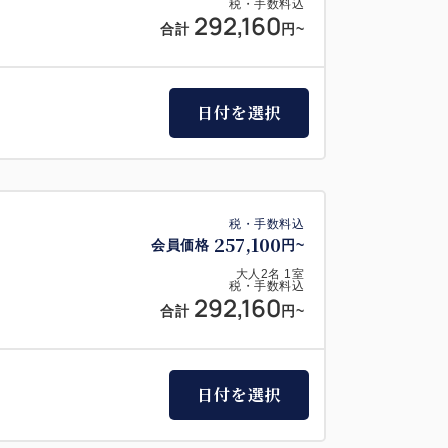
税・手数料込
292,160
合計
円~
日付を選択
税・手数料込
257,100
会員価格
円~
大人
2
名
1
室
税・手数料込
292,160
合計
円~
日付を選択